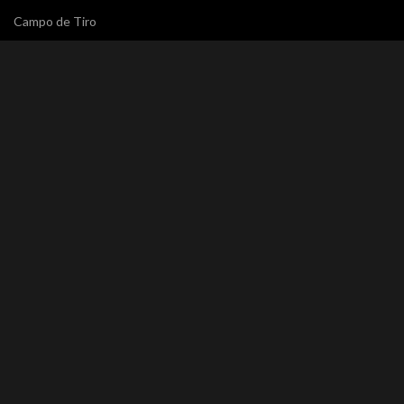
Campo de Tiro
Tipos de Armas
Tácticos
Defensa Personal
Reentrenamientos
INFORMACIÓN
Nuestra Empresa
PQRI
Whatsapp
Política de Datos
Términos y Condiciones