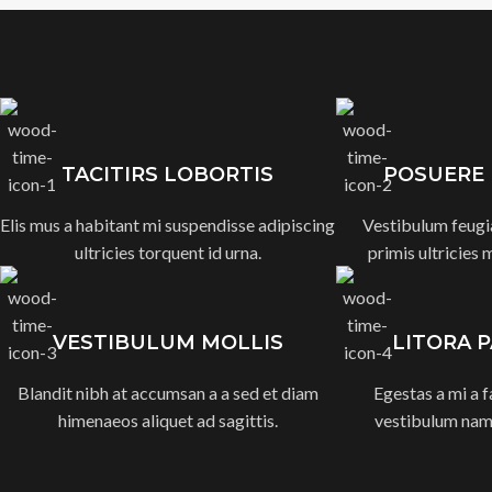
TACITIRS LOBORTIS
POSUERE
Elis mus a habitant mi suspendisse adipiscing
Vestibulum feugia
ultricies torquent id urna.
primis ultricies 
VESTIBULUM MOLLIS
LITORA 
Blandit nibh at accumsan a a sed et diam
Egestas a mi a 
himenaeos aliquet ad sagittis.
vestibulum nam 