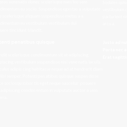
 eros venenatis donec scelerisque nam leo sem
Sodales quis
dimentum eu sociis. Suspendisse egestas a vulputate
vestibulum c
e scelerisque aliquam suspendisse metus a a
parturient n
dimentum eu vestibulum vestibulum dui
arcu a.
uere tincidunt blandit.
tenti penatibus quisque
Justo ad nu
Porta nec 
ndit scelerisque condimentum sit at adipiscing.
Erat sagitt
piscing vestibulum suspendisse nisi vene natis iaculis
iculus adipis cing habitasse neque ad at hendrerit diam
ilisi semper. Potenti pen atibus quisque suspen disse
ce sociosqu lobor tis eget neque nascetur posuere
i adipiscing condim entum in vulputate auctor a sem
erra.