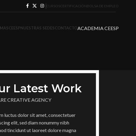
CURSOS
CERTIFICACIÓN
BOLSA DE EMPLEO
ACADEMIA CEESP
MAS
CEESP
NUESTRAS SEDES
CONTACTO
ur Latest Work
ARE CREATIVE AGENCY
 luctus dolor sit amet, consectetuer
scing elit, sed diam nonummy nibh
od tincidunt ut laoreet dolore magna