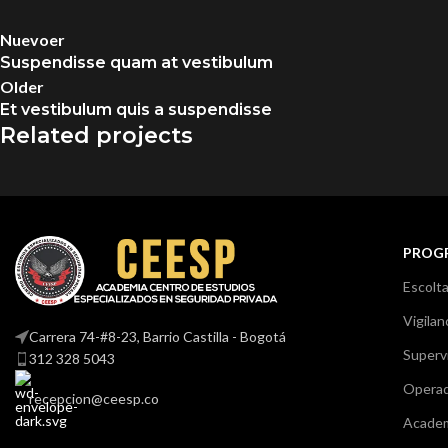
Nuevoer
Suspendisse quam at vestibulum
Older
Et vestibulum quis a suspendisse
Related projects
Furniture
A lacus bibendum pulvinar
PROG
Escolt
Vigilan
Carrera 74-#8-23, Barrio Castilla - Bogotá
Superv
312 328 5043
Operad
recepcion@ceesp.co
Academ