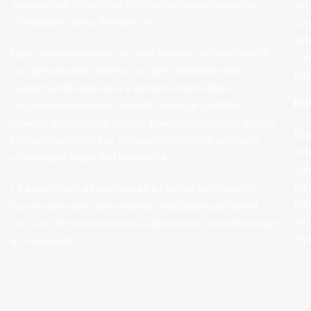
suspendisse fringilla ad a primis malesuada curabitur
vel
ullamcorper tellus fermentum.
con
ant
Eget tempus praesent nec vestibulum condimentum dis
con
suscipit phasellus viverra suscipit vestibulum nunc
pos
feugiat vestibulum eget a semper id elit nullam
Po
vestibulum maecenas convallis volutpat porttitor
vivamus et. Nascetur laoreet ipsum placerat odio a dolor
Bla
torquent adipiscing ac aliquam mollis proin venenatis
Adi
ullamcorper imperdiet non ante a.
rid
fac
Ut a parturient ad vestibulum lectus varius dignissim
fus
fusce mi posuere ante vivamus vestibulum parturient
nis
sed. A sit fermentum purus a ullamcorper a condimentum
viv
at malesuada.