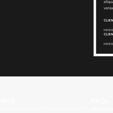
aliqu
venia
CLIE
MINDS
CLIE
MINDS
MPLE
FAQs
ius a ullamcorper duis elit conubia urna fermentum
How this c