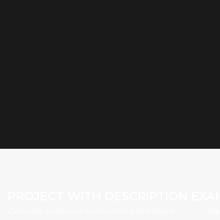
PROJECT WITH DESCRIPTION EXA
Commodo scelerisque facilisis enim ante habitant
Var