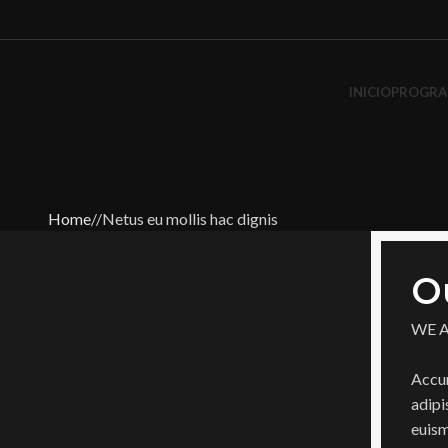
INICIO
PROGRA
Home
Netus eu mollis hac dignis
O
WE 
Accum
adipi
euism