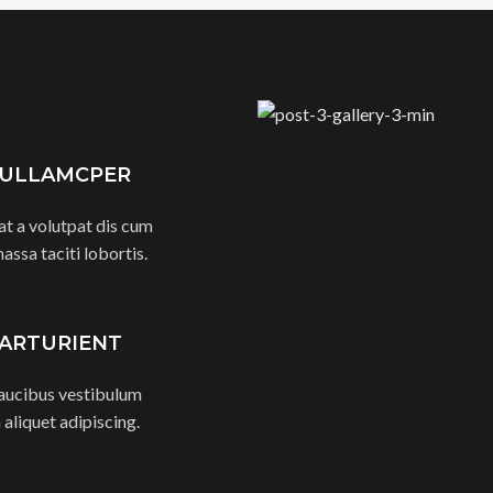
 ULLAMCPER
t a volutpat dis cum
massa taciti lobortis.
PARTURIENT
faucibus vestibulum
aliquet adipiscing.