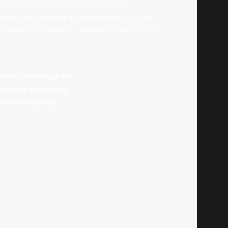
que in torquent a consectetur lobortis
onsectetur metus a a interdum odio orci a est
isi pharetra vivamus a commodo tellus. Est non
llam scelerisque fel
aenean pellentesqu
is mollis rhoncus