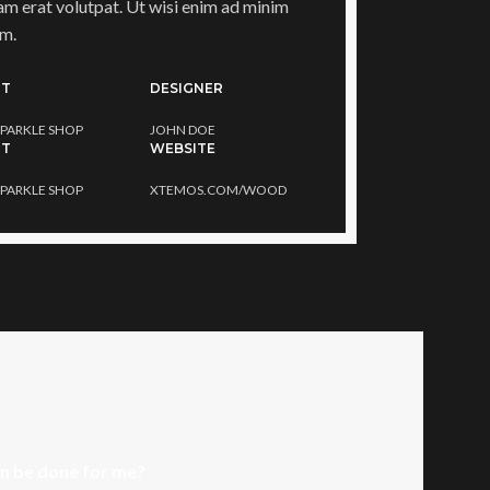
am erat volutpat. Ut wisi enim ad minim
m.
NT
DESIGNER
PARKLE SHOP
JOHN DOE
NT
WEBSITE
PARKLE SHOP
XTEMOS.COM/WOOD
an be done for me?