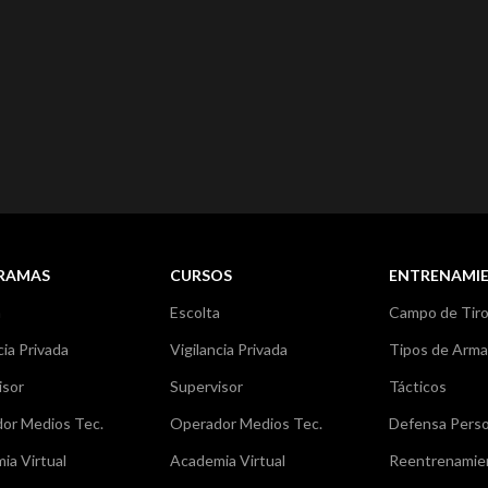
RAMAS
CURSOS
ENTRENAMI
a
Escolta
Campo de Tir
cia Privada
Vigilancia Privada
Tipos de Arm
isor
Supervisor
Tácticos
or Medios Tec.
Operador Medios Tec.
Defensa Perso
ia Virtual
Academia Virtual
Reentrenamie